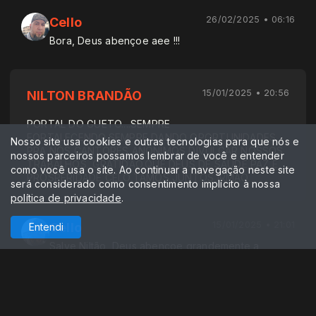
26/02/2025 • 06:16
Cello
Bora, Deus abençoe aee !!!
15/01/2025 • 20:56
NILTON BRANDÃO
PORTAL DO GUETO....SEMPRE
FORTALECENDO,SEMPRE DANDO OPORTUNIDADES
Nosso site usa cookies e outras tecnologias para que nós e
PRA NÓS CANTORES ANÔNIMOS DIVULGAR NOSSOS
nossos parceiros possamos lembrar de você e entender
TRABALHOS, GRATIDÃO,QUE DEUS DÊ SAÚDE,PAZ E
como você usa o site. Ao continuar a navegação neste site
PROSPERIDADE CELO,TAMOS JUNTOS IRMÃO
será considerado como consentimento implícito à nossa
política de privacidade
.
15/01/2025 • 21:01
Cello
Entendi
Salve Niltão, Deus abençoe grandemente a
caminhada ai...é NoizzZZzz
13/01/2025 • 16:44
Riago