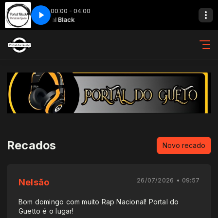
00:00 - 04:00
01
Portal Black
Notorius B.I.G - Gimme The Loot 01
Recados
Novo recado
26/07/2026 • 09:57
Nelsão
Bom domingo com muito Rap Nacional! Portal do
Guetto é o lugar!